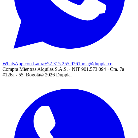
WhatsApp con Laura
+57 315 255 9261
hola@duppla.co
Compra Mientras Alquilas S.A.S. · NIT 901.573.094 · Cra. 7a
#126a - 55, Bogotá
©
2026
Duppla.